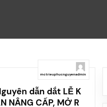
mctrieuphucnguyenadmin
Nguyên dẫn dắt LỄ K
N NÂNG CẤP, MỞ R