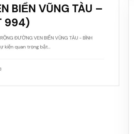
N BIỂN VŨNG TÀU –
T 994)
 RỘNG ĐƯỜNG VEN BIỂN VŨNG TÀU - BÌNH
ự kiện quan trọng bật…
3